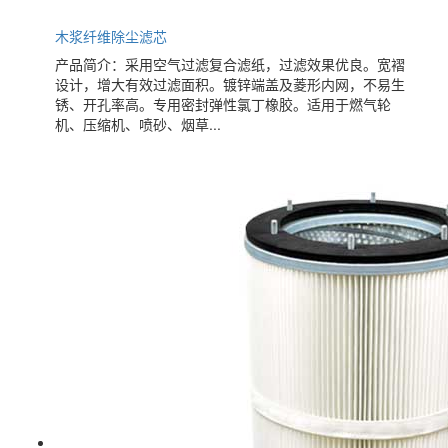
木浆纤维除尘滤芯
产品简介：采用空气过滤复合滤纸，过滤效果优良。宽褶
设计，增大有效过滤面积。镀锌端盖及菱形内网，不易生
锈、开孔率高。专用密封弹性氯丁橡胶。适用于燃气轮
机、压缩机、喷砂、烟草...