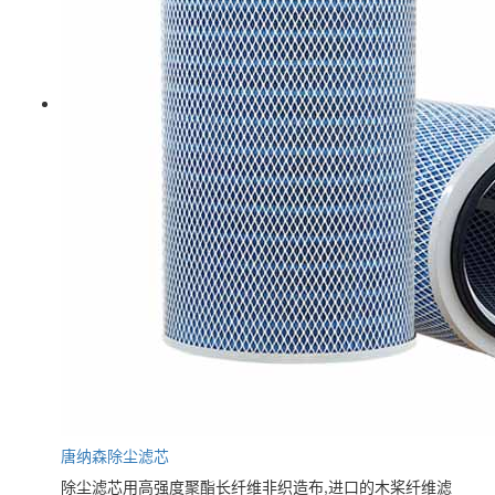
唐纳森除尘滤芯
除尘滤芯用高强度聚酯长纤维非织造布,进口的木桨纤维滤