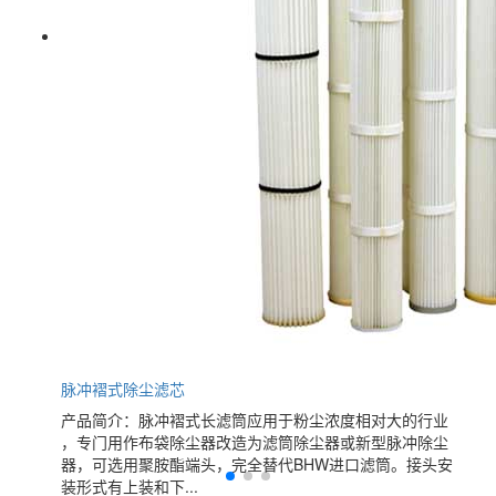
脉冲褶式除尘滤芯
产品简介：脉冲褶式长滤筒应用于粉尘浓度相对大的行业
，专门用作布袋除尘器改造为滤筒除尘器或新型脉冲除尘
器，可选用聚胺酯端头，完全替代BHW进口滤筒。接头安
装形式有上装和下...