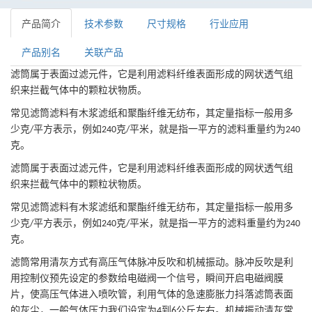
产品简介
技术参数
尺寸规格
行业应用
产品别名
关联产品
滤筒属于表面过滤元件，它是利用滤料纤维表面形成的网状透气组
织来拦截气体中的颗粒状物质。
常见滤筒滤料有木浆滤纸和聚酯纤维无纺布，其定量指标一般用多
少克
平方表示，例如
克
平米，就是指一平方的滤料重量约为
/
240
/
240
克。
滤筒属于表面过滤元件，它是利用滤料纤维表面形成的网状透气组
织来拦截气体中的颗粒状物质。
常见滤筒滤料有木浆滤纸和聚酯纤维无纺布，其定量指标一般用多
少克
平方表示，例如
克
平米，就是指一平方的滤料重量约为
/
240
/
240
克。
滤筒常用清灰方式有高压气体脉冲反吹和机械振动。脉冲反吹是利
用控制仪预先设定的参数给电磁阀一个信号，瞬间开启电磁阀膜
片，使高压气体进入喷吹管，利用气体的急速膨胀力抖落滤筒表面
的灰尘，一般气体压力我们设定为
到
公斤左右。机械振动清灰常
4
6