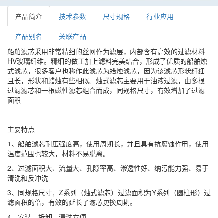
产品简介
技术参数
尺寸规格
行业应用
产品别名
关联产品
船舶滤芯采用非常精细的丝网作为滤层，内部含有高效的过滤材料
HV玻璃纤维。精细的做工加上滤料完美结合，形成了优质的船舶烛
式滤芯，很多客户也称作此滤芯为蜡烛滤芯，因为该滤芯形状纤细
且长，形状和蜡烛有些相似。烛式滤芯主要用于油液过滤，由多根
过滤滤芯和一根磁性滤芯组合而成，同规格尺寸，有效增加了过滤
面积
主要特点
1、船舶滤芯耐压强度高，使用周期长，并且具有抗腐蚀作用，使用
温度范围也较大，材料不易脱离。
2、过滤面积大、流量大、孔隙率高、渗透性好、纳污能力强、易于
清洗和反冲洗
3、同规格尺寸，Z系列（烛式滤芯）过滤面积为Y系列（圆柱形）过
滤面积的倍，有效的延长了滤芯更换周期。
4、安装、拆卸、清洗方便